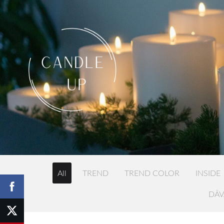
All
TREND
TREND COLOR
INSIDE
DĀV