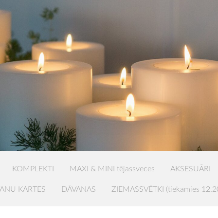
KOMPLEKTI
MAXI & MINI tējassveces
AKSESUĀRI
ANU KARTES
DĀVANAS
ZIEMASSVĒTKI (tiekamies 12.2