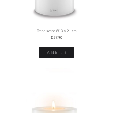
Trend svece Ø10 × 21 cm
€ 57.90
Add to cart