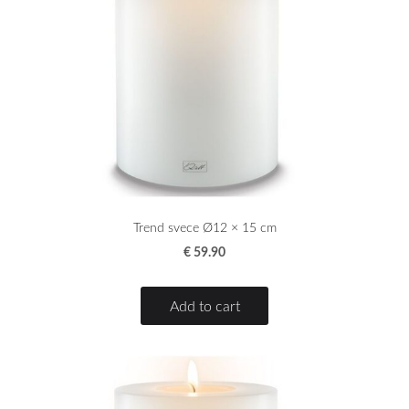
Trend svece Ø12 × 15 cm
€ 59.90
Add to cart