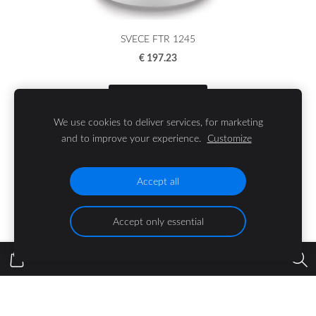
SVECE FTR 1245
€ 197.23
Add to cart
We use cookies to deliver services, for marketing
and to improve your experience.
Customize
Accept all
Cookies
Accept only essential