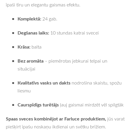
īpaši tīru un elegantu gaismas efektu.
Komplektā:
24 gab.
Degšanas laiks:
10 stundas katrai svecei
Krāsa:
balta
Bez aromāta
– piemērotas jebkurai telpai un
situācijai
Kvalitatīvs vasks un dakts
nodrošina skaistu, spožu
liesmu
Caurspīdīgs turētājs
ļauj gaismai mirdzēt vēl spilgtāk
Spaas sveces kombinējot ar Farluce produktiem,
jūs varat
piešķirt īpašu noskaņu ikdienai un svētku brīžiem.