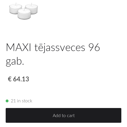
MAXI tējassveces 96
gab.
€ 64.13
21 in stock
Add to cart