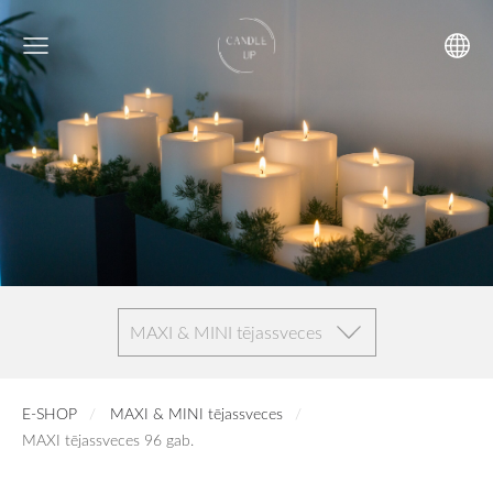
MAXI & MINI tējassveces
E-SHOP
MAXI & MINI tējassveces
MAXI tējassveces 96 gab.