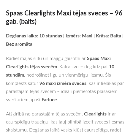
Spaas Clearlights Maxi tējas sveces – 96
gab. (balts)
Degšanas laiks: 10 stundas | Izmērs: Maxi | Krāsa: Balta |
Bez aromāta
Spaas Maxi
Radiet mājās siltu un mājīgu gaisotni ar
Clearlights tējas svecēm
10
. Katra svece deg līdz pat
stundām
, nodrošinot ilgu un vienmērīgu liesmu. Šis
96 maxi izmēra sveces
komplekts satur
, kas ir lielākas par
parastajām tējas svecēm – ideāli piemērotas plašākiem
Farluce
svečturiem, īpaši
.
Clearlights
Atšķirībā no parastajām tējas svecēm,
ir ar
caurspīdīgu trauciņu, kas ļauj pilnībā izcelt sveces liesmas
skaistumu. Degšanas laikā vasks kļūst caurspīdīgs, radot