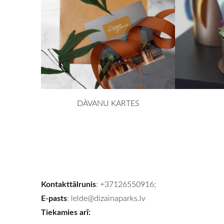
DĀVANU KARTES
Kontakttālrunis
: +37126550916;
E-pasts
:
lelde@dizainaparks.lv
Tiekamies arī: