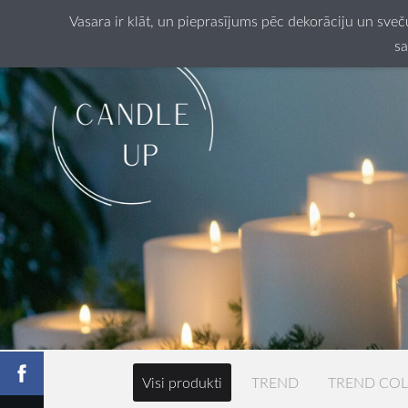
Vasara ir klāt, un pieprasījums pēc dekorāciju un sve
sa
Visi produkti
TREND
TREND CO