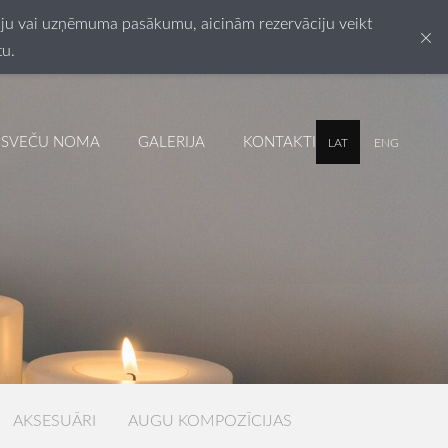
esiju vai uzņēmuma pasākumu, aicinām rezervāciju veikt
×
tu.
SVEČU NOMA
GALERIJA
KONTAKTI
LAT
ENG
AKSESUĀRI
AUGU KOMPOZĪCIJAS