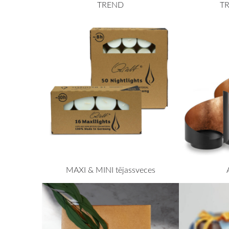
TREND
T
MAXI & MINI tējassveces