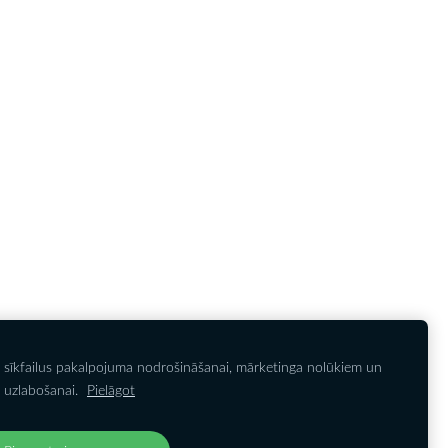
 sīkfailus pakalpojuma nodrošināšanai, mārketinga nolūkiem un
IETEIKTIES JAUNUMIEM
Noteikumi
Sīkdatnes
 uzlabošanai.
Pielāgot