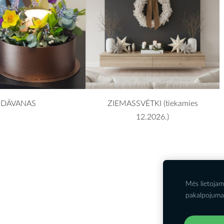
DĀVANAS
ZIEMASSVĒTKI (tiekamies
12.2026.)
Mēs lietojam
Kontakti
P
pakalpojuma