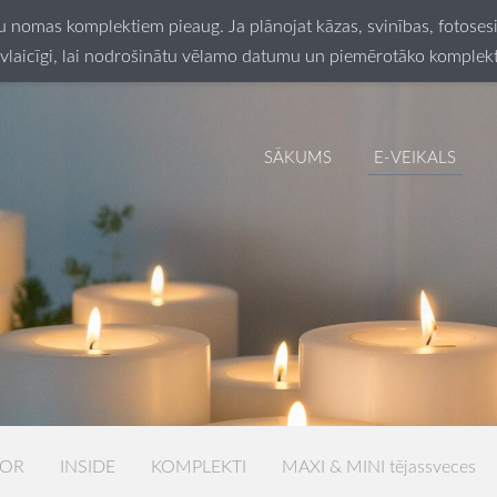
ču nomas komplektiem pieaug. Ja plānojat kāzas, svinības, fotos
vlaicīgi, lai nodrošinātu vēlamo datumu un piemērotāko komplek
SĀKUMS
E-VEIKALS
LOR
INSIDE
KOMPLEKTI
MAXI & MINI tējassveces