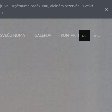
esiju vai uzņēmuma pasākumu, aicinām rezervāciju veikt
×
tu.
SVEČU NOMA
GALERIJA
KONTAKTI
LAT
ENG