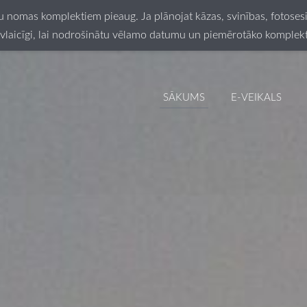
ču nomas komplektiem pieaug. Ja plānojat kāzas, svinības, fotos
vlaicīgi, lai nodrošinātu vēlamo datumu un piemērotāko komplek
SĀKUMS
E-VEIKALS