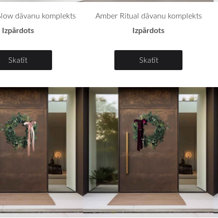
low dāvanu komplekts
Amber Ritual dāvanu komplekts
Izpārdots
Izpārdots
Skatīt
Skatīt