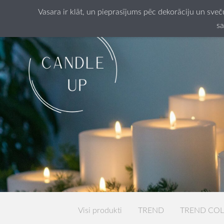
Vasara ir klāt, un pieprasījums pēc dekorāciju un sve
sa
Visi produkti
TREND
TREND CO