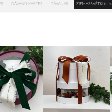
ES
DĀVANU KARTES
DĀVANAS
ZIEMASSVĒTKI (tiek