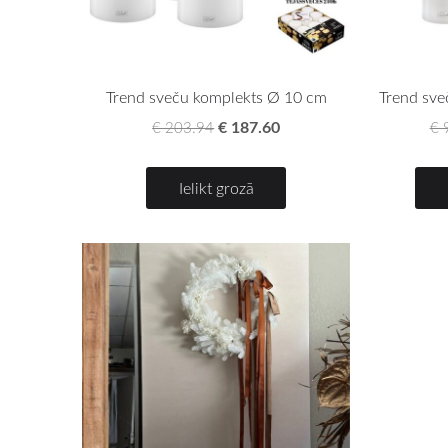
Trend sveču komplekts Ø 10 cm
Trend sve
€ 187.60
€ 203.94
€ 
Ielikt grozā