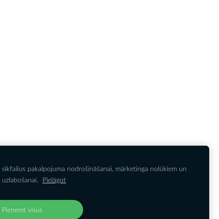
 sīkfailus pakalpojuma nodrošināšanai, mārketinga nolūkiem un
IETEIKTIES JAUNUMIEM
Noteikumi
Sīkdatnes
 uzlabošanai.
Pielāgot
Pieņemt visus