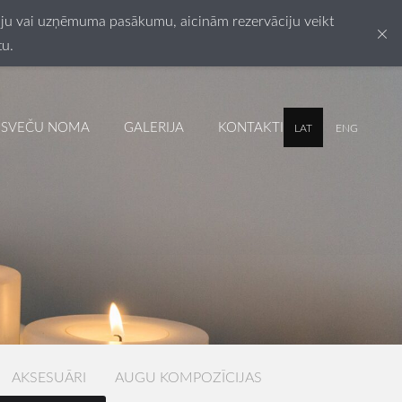
esiju vai uzņēmuma pasākumu, aicinām rezervāciju veikt
×
tu.
SVEČU NOMA
GALERIJA
KONTAKTI
LAT
ENG
AKSESUĀRI
AUGU KOMPOZĪCIJAS