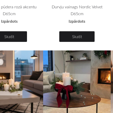
r pūdera rozā akcentu
Durvju vainags Nordic Velvet
D65cm
D65cm
Izpārdots
Izpārdots
Skatīt
Skatīt