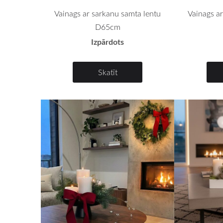
Vainags ar sarkanu samta lentu
Vainags a
D65cm
Izpārdots
Skatīt