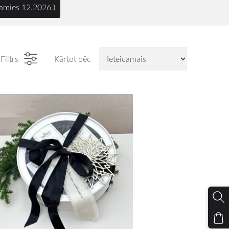
amies 12.2026.)
Filtrs
Kārtot pēc