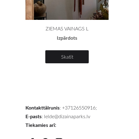
ZIEMAS VAINAGS L
Izpārdots
Skatīt
Kontakttālrunis
: +37126550916;
E-pasts
:
lelde@dizainaparks.lv
Tiekamies arī: