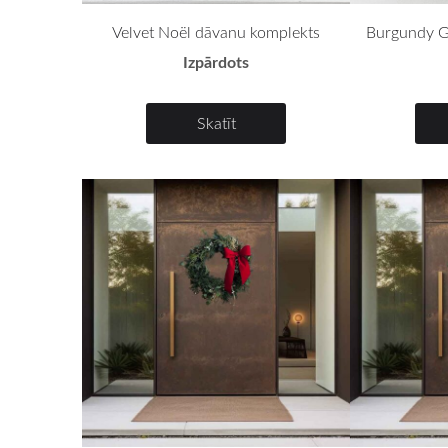
Velvet Noël dāvanu komplekts
Burgundy G
Izpārdots
Skatīt