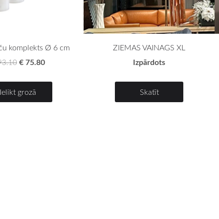
ču komplekts Ø 6 cm
ZIEMAS VAINAGS XL
€ 75.80
Izpārdots
93.10
Ielikt grozā
Skatīt