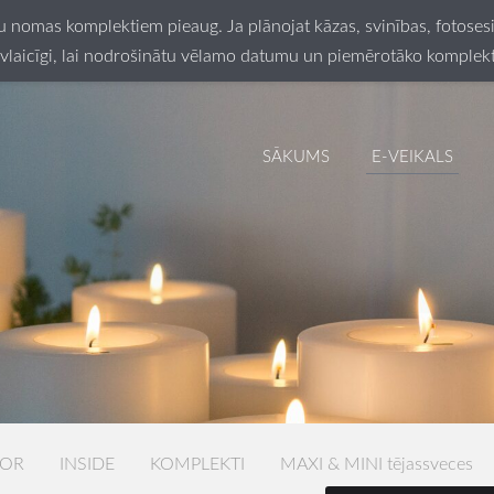
ču nomas komplektiem pieaug. Ja plānojat kāzas, svinības, fotos
vlaicīgi, lai nodrošinātu vēlamo datumu un piemērotāko komplek
SĀKUMS
E-VEIKALS
LOR
INSIDE
KOMPLEKTI
MAXI & MINI tējassveces