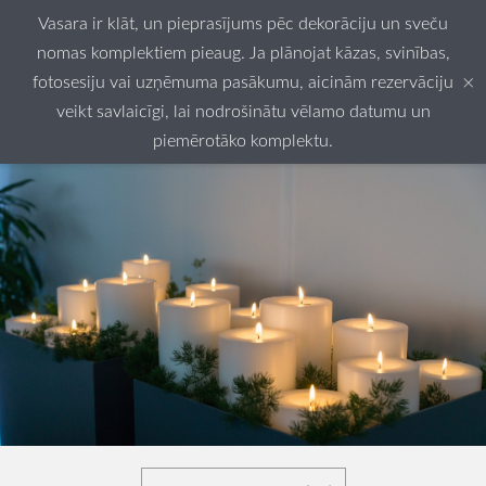
Vasara ir klāt, un pieprasījums pēc dekorāciju un sveču
nomas komplektiem pieaug. Ja plānojat kāzas, svinības,
×
fotosesiju vai uzņēmuma pasākumu, aicinām rezervāciju
veikt savlaicīgi, lai nodrošinātu vēlamo datumu un
piemērotāko komplektu.