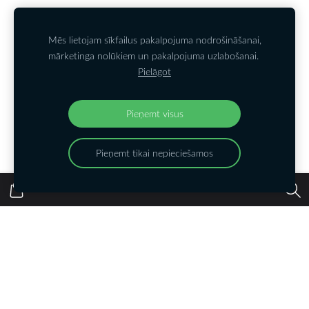
Kontakti
PIETEIKTIES JAUNUMIEM
Noteikumi
Sīkdatnes
Mēs lietojam sīkfailus pakalpojuma nodrošināšanai,
mārketinga nolūkiem un pakalpojuma uzlabošanai.
Pielāgot
Kontakttālrunis
: +37126550916;
E-pasts
:
lelde@dizainaparks.lv
Tiekamies arī:
Pieņemt visus
Pieņemt tikai nepieciešamos