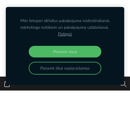
Kontakti
PIETEIKTIES JAUNUMIEM
Noteikumi
Sīkdatnes
Mēs lietojam sīkfailus pakalpojuma nodrošināšanai,
mārketinga nolūkiem un pakalpojuma uzlabošanai.
Pielāgot
Kontakttālrunis
: +37126550916;
E-pasts
:
lelde@dizainaparks.lv
Tiekamies arī:
Pieņemt visus
Pieņemt tikai nepieciešamos