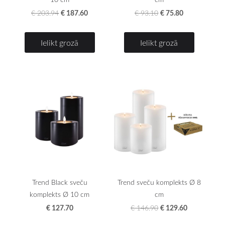
€ 187.60
€ 75.80
€ 203.94
€ 93.10
Ielikt grozā
Ielikt grozā
Trend Black sveču
Trend sveču komplekts Ø 8
komplekts Ø 10 cm
cm
€ 127.70
€ 129.60
€ 146.90