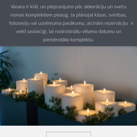
Vasara ir klāt, un pieprasījums pēc dekorāciju un sveču
nomas komplektiem pieaug. Ja plānojat kāzas, svinības,
×
fotosesiju vai uzņēmuma pasākumu, aicinām rezervāciju
veikt savlaicīgi, lai nodrošinātu vēlamo datumu un
piemērotāko komplektu.