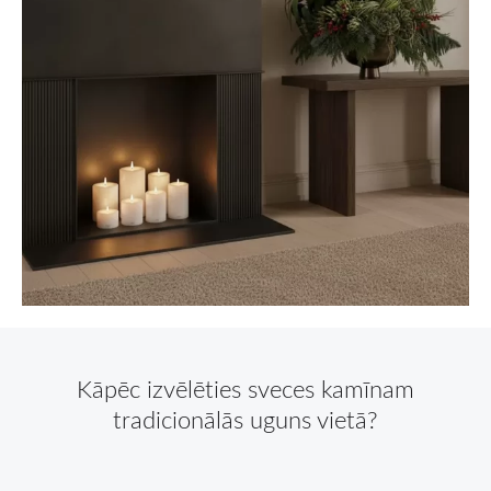
Kāpēc izvēlēties sveces kamīnam
tradicionālās uguns vietā?