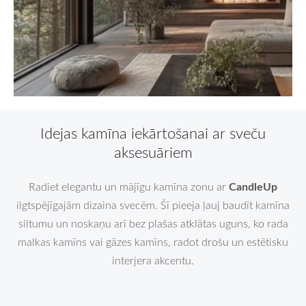
Idejas kamīna iekārtošanai ar sveču
aksesuāriem
CandleUp
Radiet elegantu un mājīgu kamīna zonu ar
ilgtspējīgajām dizaina svecēm. Šī pieeja ļauj baudīt kamīna
siltumu un noskaņu arī bez plašas atklātas uguns, ko rada
malkas kamīns vai gāzes kamīns, radot drošu un estētisku
interjera akcentu.