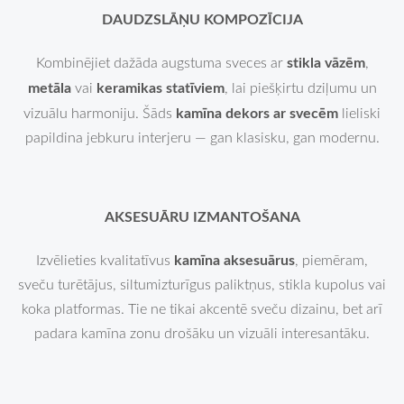
DAUDZSLĀŅU KOMPOZĪCIJA
stikla vāzēm
Kombinējiet dažāda augstuma sveces ar
,
metāla
keramikas statīviem
vai
, lai piešķirtu dziļumu un
kamīna dekors ar svecēm
vizuālu harmoniju. Šāds
lieliski
papildina jebkuru interjeru — gan klasisku, gan modernu.
AKSESUĀRU IZMANTOŠANA
kamīna aksesuārus
Izvēlieties kvalitatīvus
, piemēram,
sveču turētājus, siltumizturīgus paliktņus, stikla kupolus vai
koka platformas. Tie ne tikai akcentē sveču dizainu, bet arī
padara kamīna zonu drošāku un vizuāli interesantāku.