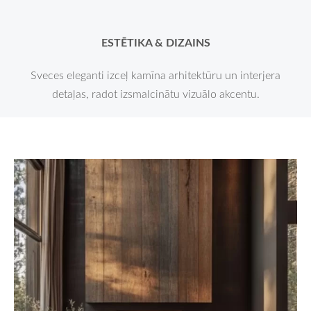
ESTĒTIKA & DIZAINS
Sveces eleganti izceļ kamīna arhitektūru un interjera
detaļas, radot izsmalcinātu vizuālo akcentu.