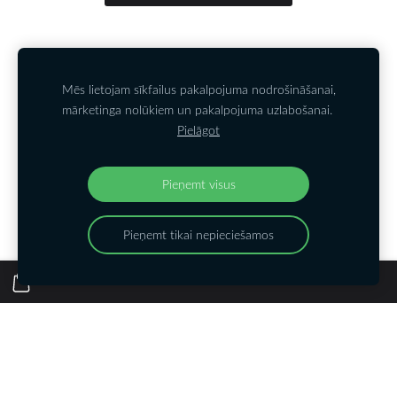
Kontakti
PIETEIKTIES JAUNUMIEM
Noteikumi
Sīkdatnes
Mēs lietojam sīkfailus pakalpojuma nodrošināšanai,
mārketinga nolūkiem un pakalpojuma uzlabošanai.
Pielāgot
Kontakttālrunis
: +37126550916;
E-pasts
:
lelde@dizainaparks.lv
Tiekamies arī:
Pieņemt visus
Pieņemt tikai nepieciešamos