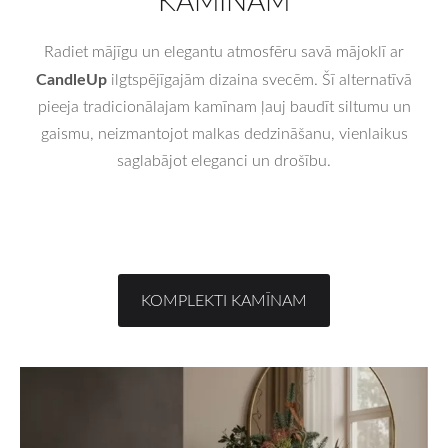
KAMĪNAM
Radiet mājīgu un elegantu atmosfēru savā mājoklī ar
CandleUp
ilgtspējīgajām dizaina svecēm. Šī alternatīvā
pieeja tradicionālajam kamīnam ļauj baudīt siltumu un
gaismu, neizmantojot malkas dedzināšanu, vienlaikus
saglabājot eleganci un drošību.
KOMPLEKTI KAMĪNAM