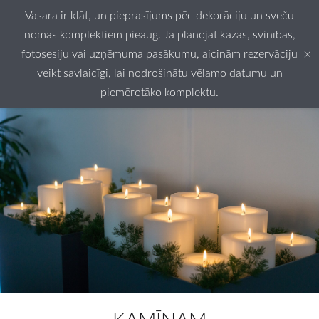
Vasara ir klāt, un pieprasījums pēc dekorāciju un sveču
nomas komplektiem pieaug. Ja plānojat kāzas, svinības,
×
fotosesiju vai uzņēmuma pasākumu, aicinām rezervāciju
veikt savlaicīgi, lai nodrošinātu vēlamo datumu un
piemērotāko komplektu.