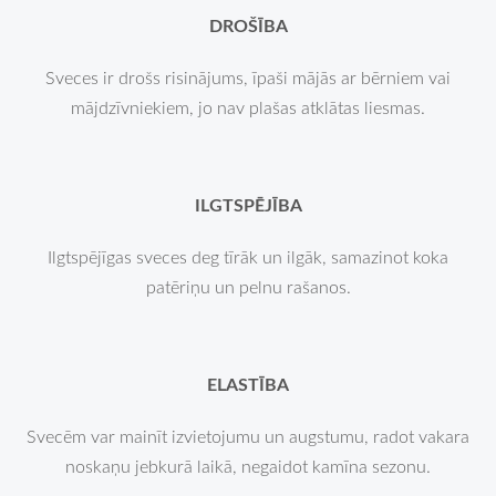
DROŠĪBA
Sveces ir drošs risinājums, īpaši mājās ar bērniem vai
mājdzīvniekiem, jo nav plašas atklātas liesmas.
ILGTSPĒJĪBA
Ilgtspējīgas sveces deg tīrāk un ilgāk, samazinot koka
patēriņu un pelnu rašanos.
ELASTĪBA
Svecēm var mainīt izvietojumu un augstumu, radot vakara
noskaņu jebkurā laikā, negaidot kamīna sezonu.