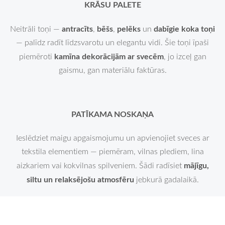
KRĀSU PALETE
antracīts
bēšs
pelēks
dabīgie koka toņi
Neitrāli toņi —
,
,
un
— palīdz radīt līdzsvarotu un elegantu vidi. Šie toņi īpaši
kamīna dekorācijām ar svecēm
piemēroti
, jo izceļ gan
gaismu, gan materiālu faktūras.
PATĪKAMA NOSKAŅA
Ieslēdziet maigu apgaismojumu un apvienojiet sveces ar
tekstila elementiem — piemēram, vilnas plediem, lina
mājīgu,
aizkariem vai kokvilnas spilveniem. Šādi radīsiet
siltu un relaksējošu atmosfēru
jebkurā gadalaikā.