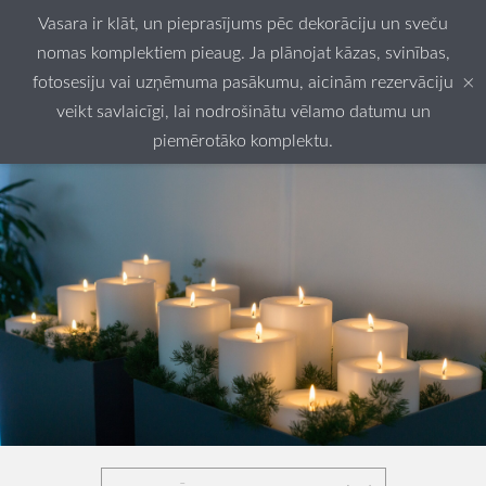
Vasara ir klāt, un pieprasījums pēc dekorāciju un sveču
nomas komplektiem pieaug. Ja plānojat kāzas, svinības,
×
fotosesiju vai uzņēmuma pasākumu, aicinām rezervāciju
veikt savlaicīgi, lai nodrošinātu vēlamo datumu un
piemērotāko komplektu.