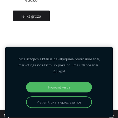
€ 20.00
Ielikt grozā
Kontakti
PIETEIKTIES JAUNUMIEM
Noteikumi
Sīkdatnes
Mēs lietojam sīkfailus pakalpojuma nodrošināšanai,
mārketinga nolūkiem un pakalpojuma uzlabošanai.
Pielāgot
Kontakttālrunis
: +37126550916;
E-pasts
:
lelde@dizainaparks.lv
Tiekamies arī:
Pieņemt visus
Pieņemt tikai nepieciešamos