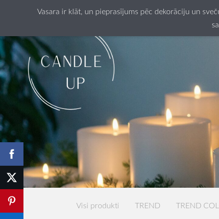
Vasara ir klāt, un pieprasījums pēc dekorāciju un sve
sa
Visi produkti
TREND
TREND CO