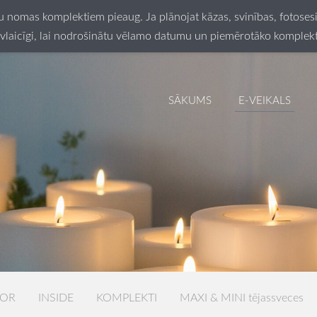
ču nomas komplektiem pieaug. Ja plānojat kāzas, svinības, fotos
vlaicīgi, lai nodrošinātu vēlamo datumu un piemērotāko komplek
SĀKUMS
E-VEIKALS
LOR
INSIDE
KOMPLEKTI
MAXI & MINI tējassveces