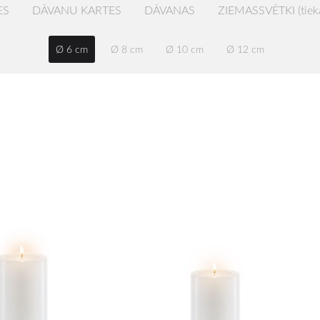
ES
DĀVANU KARTES
DĀVANAS
ZIEMASSVĒTKI (tiek
Ø 6 cm
Ø 8 cm
Ø 10 cm
Ø 12 cm