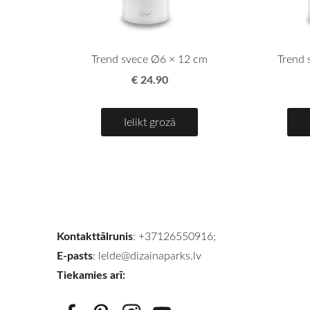
Trend svece Ø6 × 12 cm
Trend 
€ 24.90
Ielikt grozā
Kontakttālrunis
: +37126550916;
E-pasts
:
lelde@dizainaparks.lv
Tiekamies arī: