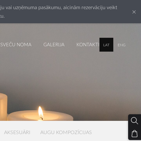
esiju vai uzņēmuma pasākumu, aicinām rezervāciju veikt
×
tu.
SVEČU NOMA
GALERIJA
KONTAKTI
LAT
ENG
AKSESUĀRI
AUGU KOMPOZĪCIJAS