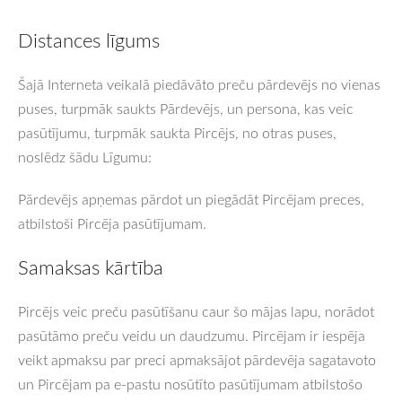
Distances līgums
Šajā Interneta veikalā piedāvāto preču pārdevējs no vienas
puses, turpmāk saukts Pārdevējs, un persona, kas veic
pasūtījumu, turpmāk saukta Pircējs, no otras puses,
noslēdz šādu Līgumu:
Pārdevējs apņemas pārdot un piegādāt Pircējam preces,
atbilstoši Pircēja pasūtījumam.
Samaksas kārtība
Pircējs veic preču pasūtīšanu caur šo mājas lapu, norādot
pasūtāmo preču veidu un daudzumu. Pircējam ir iespēja
veikt apmaksu par preci apmaksājot pārdevēja sagatavoto
un Pircējam pa e-pastu nosūtīto pasūtījumam atbilstošo