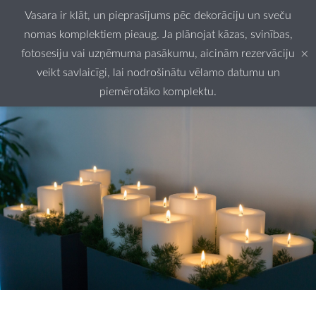
Vasara ir klāt, un pieprasījums pēc dekorāciju un sveču
nomas komplektiem pieaug. Ja plānojat kāzas, svinības,
×
fotosesiju vai uzņēmuma pasākumu, aicinām rezervāciju
veikt savlaicīgi, lai nodrošinātu vēlamo datumu un
piemērotāko komplektu.