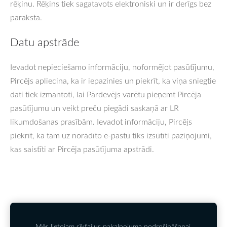
rēķinu. Rēķins tiek sagatavots elektroniski un ir derīgs bez
paraksta.
Datu apstrāde
Ievadot nepieciešamo informāciju, noformējot pasūtījumu,
Pircējs apliecina, ka ir iepazinies un piekrīt, ka viņa sniegtie
dati tiek izmantoti, lai Pārdevējs varētu pieņemt Pircēja
pasūtījumu un veikt preču piegādi saskaņā ar LR
likumdošanas prasībām. Ievadot informāciju, Pircējs
piekrīt, ka tam uz norādīto e-pastu tiks izsūtīti paziņojumi,
kas saistīti ar Pircēja pasūtījuma apstrādi.
Kontakti
PIETEIKTIES JAUNUMIEM
Noteikumi
Sīkdatnes
Mēs lietojam sīkfailus pakalpojuma nodrošināšanai,