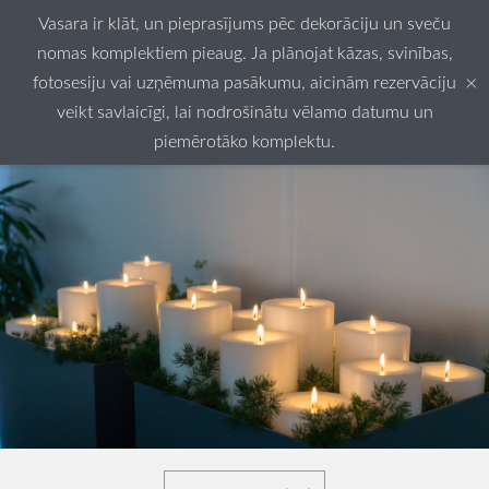
Vasara ir klāt, un pieprasījums pēc dekorāciju un sveču
nomas komplektiem pieaug. Ja plānojat kāzas, svinības,
×
fotosesiju vai uzņēmuma pasākumu, aicinām rezervāciju
veikt savlaicīgi, lai nodrošinātu vēlamo datumu un
piemērotāko komplektu.