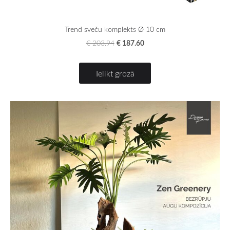
Trend sveču komplekts Ø 10 cm
€ 187.60
€ 203.94
Ielikt grozā