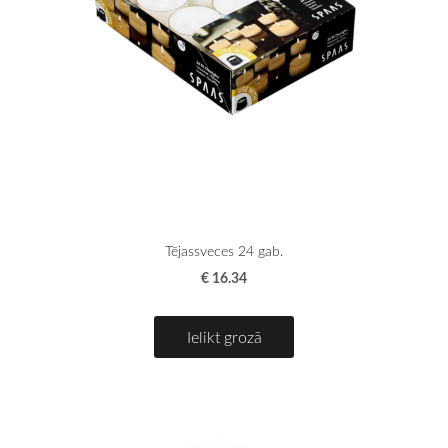
Tējassveces 24 gab.
€ 16.34
Ielikt grozā