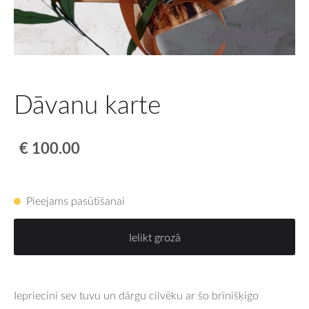
Dāvanu karte
€ 100.00
Pieejams pasūtīšanai
Ielikt grozā
Iepriecini sev tuvu un dārgu cilvēku ar šo brīnišķīgo