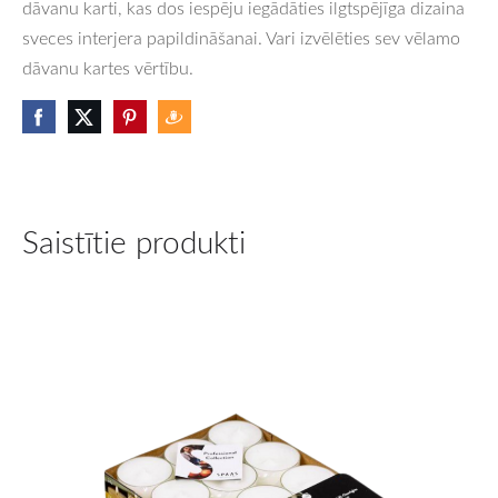
dāvanu karti, kas dos iespēju iegādāties ilgtspējīga dizaina
sveces interjera papildināšanai. Vari izvēlēties sev vēlamo
dāvanu kartes vērtību.
Saistītie produkti