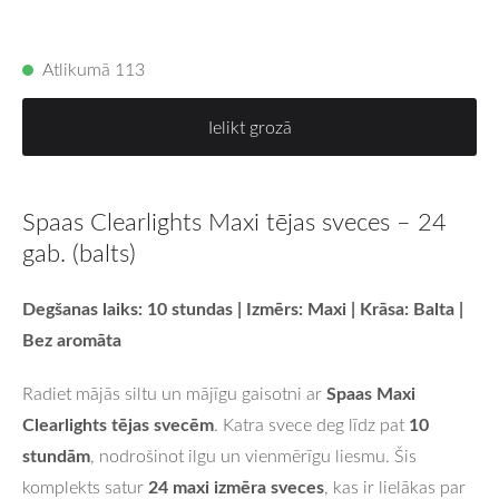
Atlikumā 113
Ielikt grozā
Spaas Clearlights Maxi tējas sveces – 24
gab. (balts)
Degšanas laiks: 10 stundas | Izmērs: Maxi | Krāsa: Balta |
Bez aromāta
Spaas Maxi
Radiet mājās siltu un mājīgu gaisotni ar
Clearlights tējas svecēm
10
. Katra svece deg līdz pat
stundām
, nodrošinot ilgu un vienmērīgu liesmu. Šis
24 maxi izmēra sveces
komplekts satur
, kas ir lielākas par