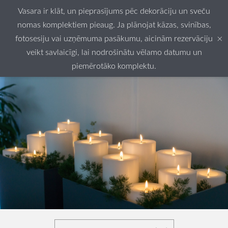
Vasara ir klāt, un pieprasījums pēc dekorāciju un sveču
nomas komplektiem pieaug. Ja plānojat kāzas, svinības,
×
fotosesiju vai uzņēmuma pasākumu, aicinām rezervāciju
veikt savlaicīgi, lai nodrošinātu vēlamo datumu un
piemērotāko komplektu.