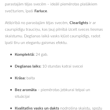
parastajām tējas svecēm – ideāli piemērotas plašākiem
Farluce
svečturiem, īpaši
.
Clearlights
Atšķirībā no parastajām tējas svecēm,
ir ar
caurspīdīgu trauciņu, kas ļauj pilnībā izcelt sveces liesmas
skaistumu. Degšanas laikā vasks kļūst caurspīdīgs, radot
īpaši tīru un elegantu gaismas efektu.
Komplektā:
24 gab.
Degšanas laiks:
10 stundas katrai svecei
Krāsa:
balta
Bez aromāta
– piemērotas jebkurai telpai un
situācijai
Kvalitatīvs vasks un dakts
nodrošina skaistu, spožu