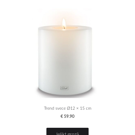
Trend svece Ø12 × 15 cm
€ 59.90
Ielikt grozā