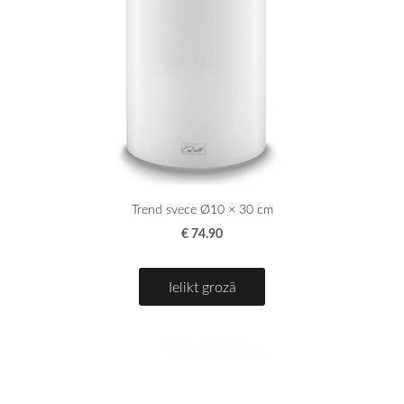
Trend svece Ø10 × 30 cm
€ 74.90
Ielikt grozā