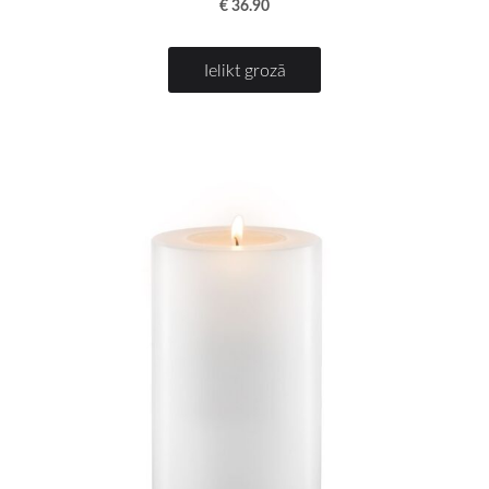
€ 36.90
Ielikt grozā