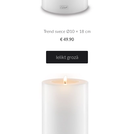
Trend svece Ø10 × 18 cm
€ 49.90
Ielikt grozā