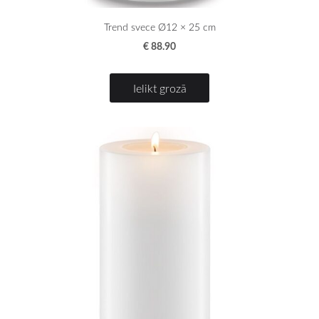
Trend svece Ø12 × 25 cm
€ 88.90
Ielikt grozā