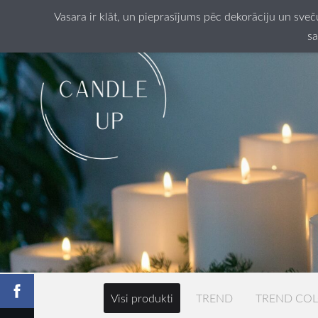
Vasara ir klāt, un pieprasījums pēc dekorāciju un sve
sa
Visi produkti
TREND
TREND CO