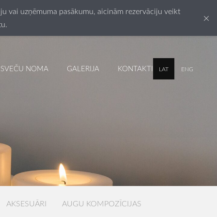
esiju vai uzņēmuma pasākumu, aicinām rezervāciju veikt
×
tu.
SVEČU NOMA
GALERIJA
KONTAKTI
LAT
ENG
AKSESUĀRI
AUGU KOMPOZĪCIJAS