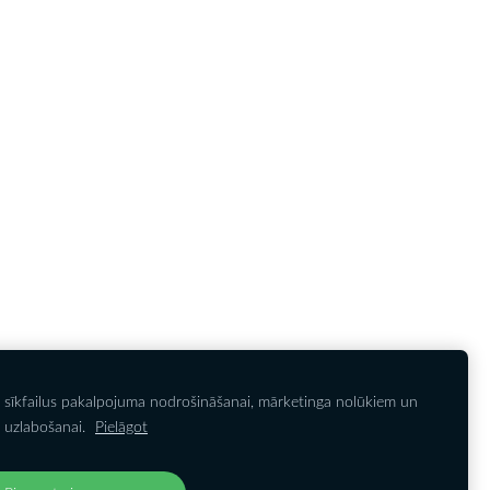
 sīkfailus pakalpojuma nodrošināšanai, mārketinga nolūkiem un
IETEIKTIES JAUNUMIEM
Noteikumi
Sīkdatnes
 uzlabošanai.
Pielāgot