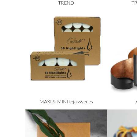
TREND
T
MAXI & MINI tējassveces