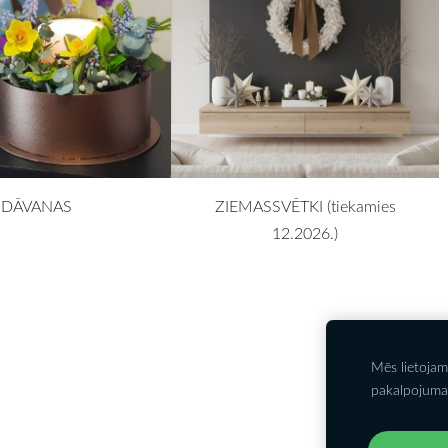
DĀVANAS
ZIEMASSVĒTKI (tiekamies
12.2026.)
Mēs lietojam
Kontakti
P
pakalpojuma