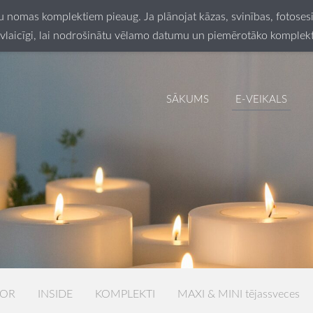
ču nomas komplektiem pieaug. Ja plānojat kāzas, svinības, fotos
vlaicīgi, lai nodrošinātu vēlamo datumu un piemērotāko komplek
SĀKUMS
E-VEIKALS
LOR
INSIDE
KOMPLEKTI
MAXI & MINI tējassveces