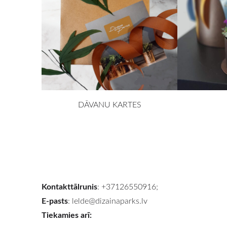
DĀVANU KARTES
Kontakttālrunis
: +37126550916;
E-pasts
:
lelde@dizainaparks.lv
Tiekamies arī: