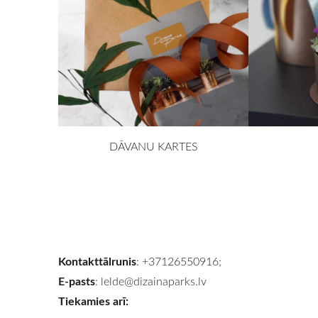
DĀVANU KARTES
Kontakttālrunis
: +37126550916;
E-pasts
:
lelde@dizainaparks.lv
Tiekamies arī: