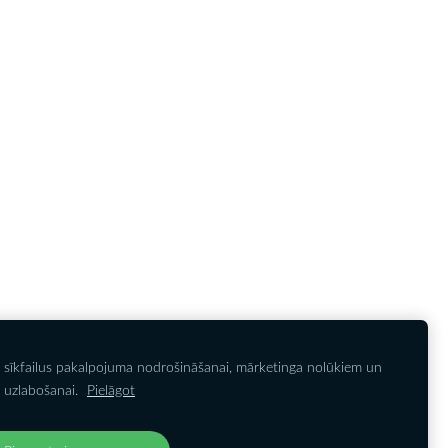
 sīkfailus pakalpojuma nodrošināšanai, mārketinga nolūkiem un
IETEIKTIES JAUNUMIEM
Noteikumi
Sīkdatnes
 uzlabošanai.
Pielāgot