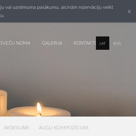
esiju vai uzņēmuma pasākumu, aicinām rezervāciju veikt
×
tu.
SVEČU NOMA
GALERIJA
KONTAKTI
LAT
ENG
AKSESUĀRI
AUGU KOMPOZĪCIJAS