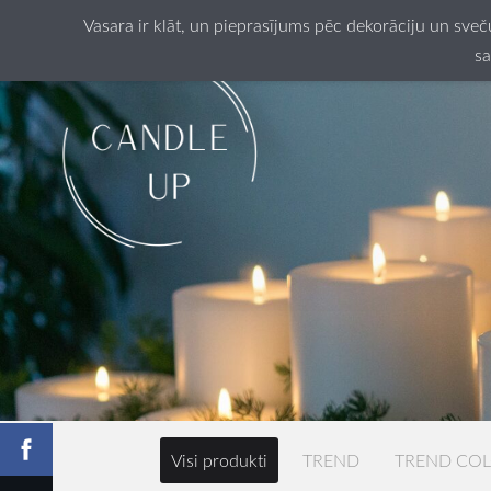
Vasara ir klāt, un pieprasījums pēc dekorāciju un sve
sa
Visi produkti
TREND
TREND CO