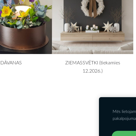
DĀVANAS
ZIEMASSVĒTKI (tiekamies
12.2026.)
Mēs lietojam
Kontakti
P
pakalpojuma