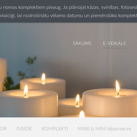
ču nomas komplektiem pieaug. Ja plānojat kāzas, svinības, fotos
vlaicīgi, lai nodrošinātu vēlamo datumu un piemērotāko komplek
SĀKUMS
E-VEIKALS
LOR
INSIDE
KOMPLEKTI
MAXI & MINI tējassveces