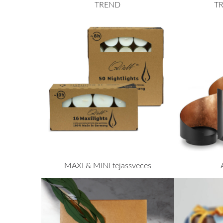
TREND
T
MAXI & MINI tējassveces