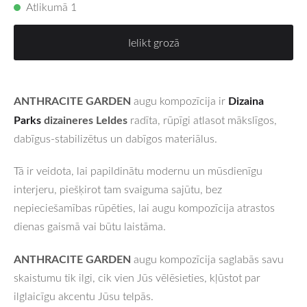
Atlikumā 1
Ielikt grozā
ANTHRACITE GARDEN
Dizaina
augu kompozīcija ir
Parks
dizaineres Leldes
radīta, rūpīgi atlasot mākslīgos,
dabīgus-stabilizētus un dabīgos materiālus.
Tā ir veidota, lai papildinātu modernu un mūsdienīgu
interjeru, piešķirot tam svaiguma sajūtu, bez
nepieciešamības rūpēties, lai augu kompozīcija atrastos
dienas gaismā vai būtu laistāma.
ANTHRACITE GARDEN
augu kompozīcija saglabās savu
skaistumu tik ilgi, cik vien Jūs vēlēsieties, kļūstot par
ilglaicīgu akcentu Jūsu telpās.